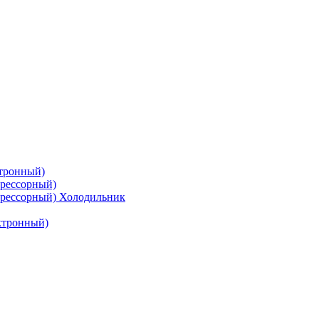
тронный)
рессорный)
рессорный) Холодильник
ктронный)