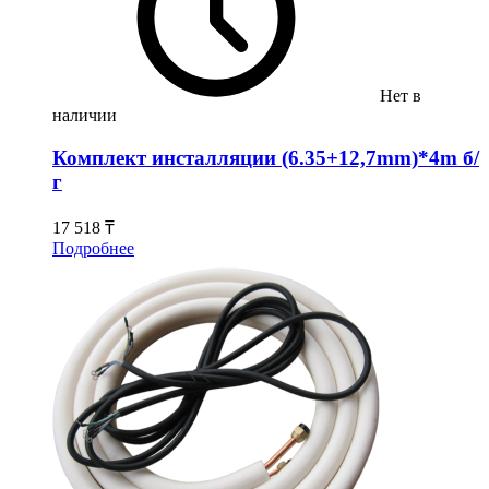
Нет в
наличии
Комплект инсталляции (6.35+12,7mm)*4m б/
г
17 518 ₸
Подробнее