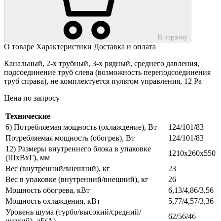
В корзину
О товаре
Характеристики
Доставка и оплата
Канальный, 2-х трубный, 3-х рядный, среднего давления,
подсоединение труб слева (возможность переподсоединения
труб справа), не комплектуется пультом управления, 12 Pa
Цена по запросу
Технические
6) Потребляемая мощность (охлаждение), Вт
124/101/83
Потребляемая мощность (обогрев), Вт
124/101/83
12) Размеры внутреннего блока в упаковке
1210х260х550
(ШхВхГ), мм
Вес (внутренний/внешний), кг
23
Вес в упаковке (внутренний/внешний), кг
26
Мощность обогрева, кВт
6,13/4,86/3,56
Мощность охлаждения, кВт
5,77/4,57/3,36
Уровень шума (турбо/высокий/средний/
62/56/46
низкий), дБ(А)