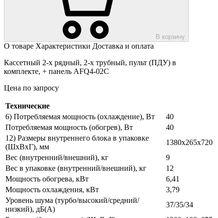
В корзину
О товаре
Характеристики
Доставка и оплата
Кассетный 2-х рядный, 2-х трубный, пульт (ПДУ) в
комплекте, + панель AFQ4-02C
Цена по запросу
Технические
6) Потребляемая мощность (охлаждение), Вт
40
Потребляемая мощность (обогрев), Вт
40
12) Размеры внутреннего блока в упаковке
1380х265х720
(ШхВхГ), мм
Вес (внутренний/внешний), кг
9
Вес в упаковке (внутренний/внешний), кг
12
Мощность обогрева, кВт
6,41
Мощность охлаждения, кВт
3,79
Уровень шума (турбо/высокий/средний/
37/35/34
низкий), дБ(А)