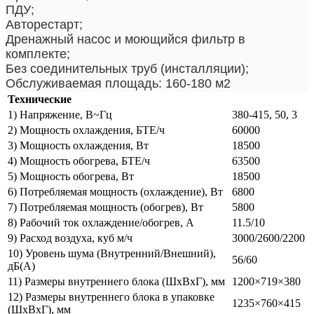
ПДУ;
Авторестарт;
Дренажный насос и моющийся фильтр в
комплекте;
Без соединительных труб (инсталляции);
Обслуживаемая площадь: 160-180 м2
Технические
1) Напряжение, В~Гц
380-415, 50, 3
2) Мощность охлаждения, БТЕ/ч
60000
3) Мощность охлаждения, Вт
18500
4) Мощность обогрева, БТЕ/ч
63500
5) Мощность обогрева, Вт
18500
6) Потребляемая мощность (охлаждение), Вт
6800
7) Потребляемая мощность (обогрев), Вт
5800
8) Рабочий ток охлаждение/обогрев, А
11.5/10
9) Расход воздуха, куб м/ч
3000/2600/2200
10) Уровень шума (Внутренний/Внешний),
56/60
дБ(А)
11) Размеры внутреннего блока (ШхВхГ), мм
1200×719×380
12) Размеры внутреннего блока в упаковке
1235×760×415
(ШхВхГ), мм