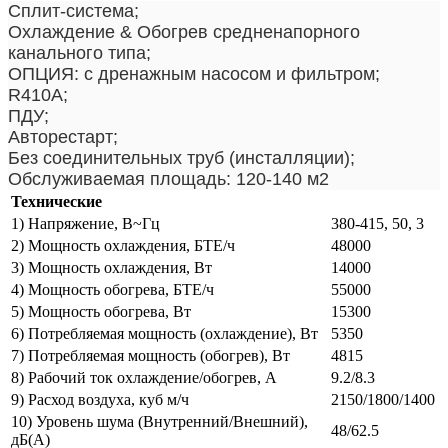
Сплит-система;
Охлаждение & Обогрев средненапорного
канального типа;
ОПЦИЯ: с дренажным насосом и фильтром;
R410А;
ПДУ;
Авторестарт;
Без соединительных труб (инсталляции);
Обслуживаемая площадь: 120-140 м2
Технические
1) Напряжение, В~Гц
380-415, 50, 3
2) Мощность охлаждения, БТЕ/ч
48000
3) Мощность охлаждения, Вт
14000
4) Мощность обогрева, БТЕ/ч
55000
5) Мощность обогрева, Вт
15300
6) Потребляемая мощность (охлаждение), Вт
5350
7) Потребляемая мощность (обогрев), Вт
4815
8) Рабочий ток охлаждение/обогрев, А
9.2/8.3
9) Расход воздуха, куб м/ч
2150/1800/1400
10) Уровень шума (Внутренний/Внешний),
48/62.5
дБ(А)