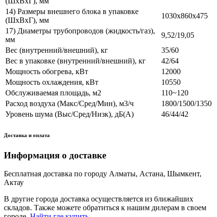
(ШхВхГ), мм
14) Размеры внешнего блока в упаковке
1030х860х475
(ШхВхГ), мм
17) Диаметры трубопроводов (жидкость/газ),
9,52/19,05
мм
Вес (внутренний/внешний), кг
35/60
Вес в упаковке (внутренний/внешний), кг
42/64
Мощность обогрева, кВт
12000
Мощность охлаждения, кВт
10550
Обслуживаемая площадь, м2
110~120
Расход воздуха (Макс/Сред/Мин), м3/ч
1800/1500/1350
Уровень шума (Выс/Сред/Низк), дБ(А)
46/44/42
Доставка и оплата
Информация о доставке
Бесплатная доставка по городу Алматы, Астана, Шымкент,
Актау
В другие города доставка осуществляется из ближайших
складов. Также можете обратиться к нашим дилерам в своем
городе.
Найти где купить