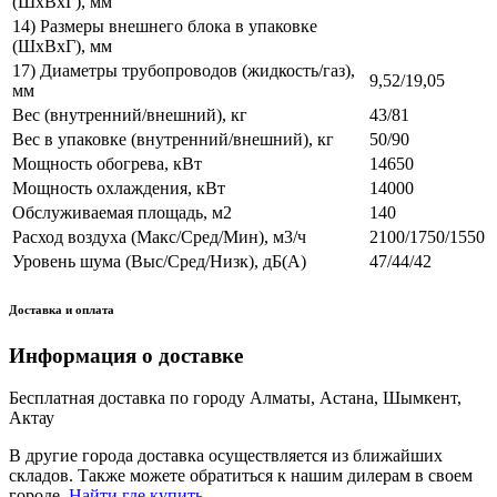
(ШхВхГ), мм
14) Размеры внешнего блока в упаковке
(ШхВхГ), мм
17) Диаметры трубопроводов (жидкость/газ),
9,52/19,05
мм
Вес (внутренний/внешний), кг
43/81
Вес в упаковке (внутренний/внешний), кг
50/90
Мощность обогрева, кВт
14650
Мощность охлаждения, кВт
14000
Обслуживаемая площадь, м2
140
Расход воздуха (Макс/Сред/Мин), м3/ч
2100/1750/1550
Уровень шума (Выс/Сред/Низк), дБ(А)
47/44/42
Доставка и оплата
Информация о доставке
Бесплатная доставка по городу Алматы, Астана, Шымкент,
Актау
В другие города доставка осуществляется из ближайших
складов. Также можете обратиться к нашим дилерам в своем
городе.
Найти где купить