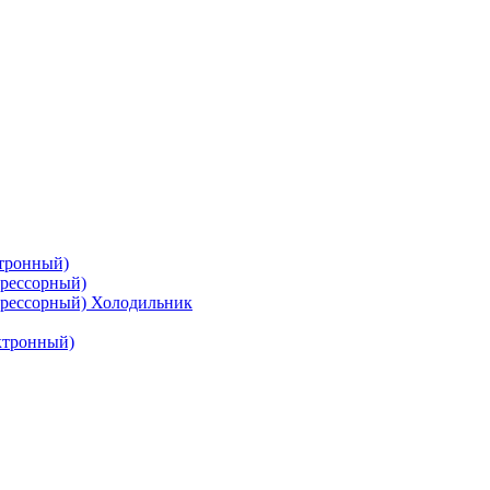
тронный)
рессорный)
рессорный) Холодильник
ктронный)