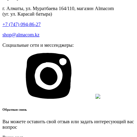
кондиционеры – незаменимые помощники, готовые охладить 
г. Алматы, ул. Муратбаева 164/110, магазин Almacom
нас и создать микроклимат в нашем жилище или рабочем 
(уг. ул. Карасай батыра)
пространстве.
+7 (747) 094-86-27
Жаркие летние дни могут быть испытанием, но с нашими 
shop@almacom.kz
кондиционерами вы всегда будете находиться в зоне 
комфорта. Алмаком предлагает выбор кондиционеров 
Социальные сети и мессенджеры:
различных типов и мощности, которые справятся с задачей 
создания микроклимата в вашем доме или офисе. 
Приобретайте кондиционеры с установкой в Алматы и Астане 
уже сегодня и наслаждайтесь прохладой и свежим воздухом 
в любое время года!
Наши основные категории 
кондиционеров:
Обратная связь
Настенные кондиционеры
:
Вы можете оставить свой отзыв или задать интересующий вас
вопрос
Компактные и эффективные.