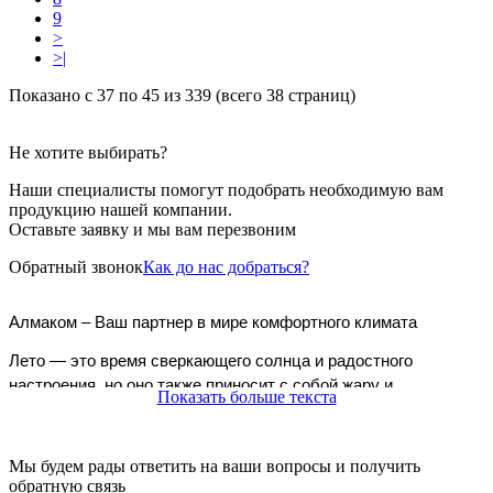
9
>
>|
Показано с 37 по 45 из 339 (всего 38 страниц)
Не хотите выбирать?
Наши специалисты помогут подобрать необходимую вам
продукцию нашей компании.
Оставьте заявку и мы вам перезвоним
Обратный звонок
Как до нас добраться?
Алмаком – Ваш партнер в мире комфортного климата
Лето — это время сверкающего солнца и радостного 
настроения, но оно также приносит с собой жару и 
Показать больше текста
непереносимую духоту. В такие моменты, когда термометр 
стремительно поднимается вверх, наступает момент 
понимания, насколько важно иметь надежного союзника в 
Мы будем рады ответить на ваши вопросы и получить
борьбе с летним зноем. Именно здесь на сцену выходят 
обратную связь