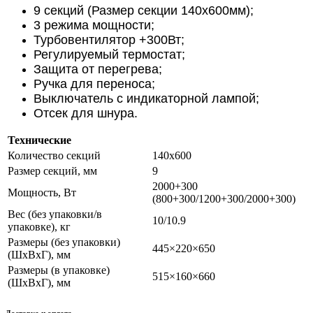
9 секций (Размер секции 140х600мм);
3 режима мощности;
Турбовентилятор +300Вт;
Регулируемый термостат;
Защита от перегрева;
Ручка для переноса;
Выключатель с индикаторной лампой;
Отсек для шнура.
Технические
Количество секций
140х600
Размер секций, мм
9
2000+300
Мощность, Вт
(800+300/1200+300/2000+300)
Вес (без упаковки/в
10/10.9
упаковке), кг
Размеры (без упаковки)
445×220×650
(ШхВхГ), мм
Размеры (в упаковке)
515×160×660
(ШхВхГ), мм
Доставка и оплата