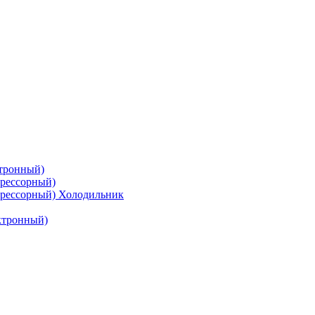
тронный)
рессорный)
рессорный) Холодильник
ктронный)