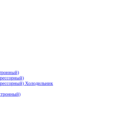
тронный)
рессорный)
рессорный) Холодильник
ктронный)