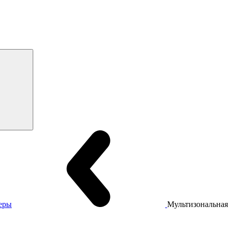
еры
Мультизональна