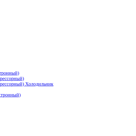
тронный)
рессорный)
рессорный) Холодильник
ктронный)