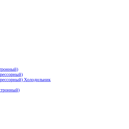
тронный)
рессорный)
рессорный) Холодильник
ктронный)