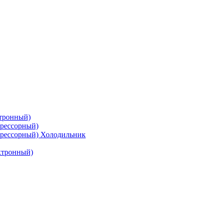
тронный)
рессорный)
рессорный) Холодильник
ктронный)