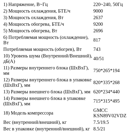
1) Напряжение, В~Гц
220~240, 50Гц
2) Мощность охлаждения, БТЕ/ч
9000
3) Мощность охлаждения, Вт
2637
4) Мощность обогрева, БТЕ/ч
9200
5) Мощность обогрева, Вт
2696
6) Потребляемая мощность (охлаждение),
817
Вт
Потребляемая мощность (обогрев), Вт
743
10) Уровень шума (Внутренний/Внешний),
40/51
дБ(А)
11) Размеры внутреннего блока (ШхВхГ),
750*265*194
мм
12) Размеры внутреннего блока в упаковке
820*335*268
(ШхВхГ), мм
13) Размеры внешнего блока (ШхВхГ), мм
620*234*440
14) Размеры внешнего блока в упаковке
715*315*495
(ШхВхГ), мм
GMCC
18) Модель компрессора
KSN89V02VDZ
Вес (внутренний/внешний), кг
7.5/19.5
Вес в упаковке (внутренний/внешний), кг
8.5/21