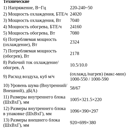
Технические
1) Напряжение, В~Гц
220-240~50
2) Мощность охлаждения, БТЕ/ч
24020
3) Мощность охлаждения, Вт
7040
4) Мощность обогрева, БТЕ/ч
24160
5) Мощность обогрева, Вт
7080
6) Потребляемая мощность
2324
(охлаждение), Вт
7) Потребляемая мощность
2178
(обогрев), Вт
8) Рабочий ток охлаждение/
10.5/10.0
обогрев, А
(охлажд./нагрев) (макс-мин)
9) Расход воздуха, куб м/ч
1000-550 / 1000-590
10) Уровень шума (Внутренний/
58/67
Внешний), дБ(А)
11) Размеры внутреннего блока
1005×321.5×220
(ШхВхГ), мм
12) Размеры внутреннего блока
1096×390×297
в упаковке (ШхВхГ), мм
13) Размеры внешнего блока
920×699×380
(ШхВхГ), мм