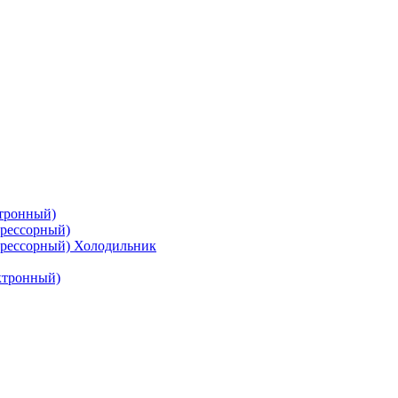
тронный)
рессорный)
рессорный) Холодильник
ктронный)