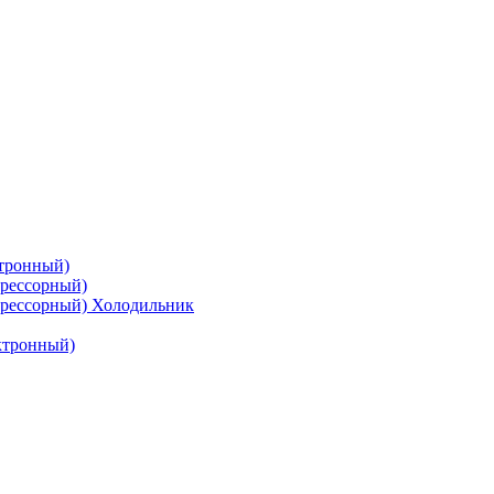
тронный)
рессорный)
рессорный) Холодильник
ктронный)