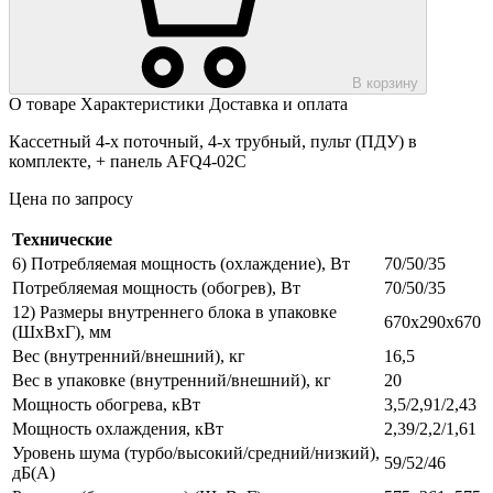
В корзину
О товаре
Характеристики
Доставка и оплата
Кассетный 4-х поточный, 4-х трубный, пульт (ПДУ) в
комплекте, + панель AFQ4-02C
Цена по запросу
Технические
6) Потребляемая мощность (охлаждение), Вт
70/50/35
Потребляемая мощность (обогрев), Вт
70/50/35
12) Размеры внутреннего блока в упаковке
670х290х670
(ШхВхГ), мм
Вес (внутренний/внешний), кг
16,5
Вес в упаковке (внутренний/внешний), кг
20
Мощность обогрева, кВт
3,5/2,91/2,43
Мощность охлаждения, кВт
2,39/2,2/1,61
Уровень шума (турбо/высокий/средний/низкий),
59/52/46
дБ(А)