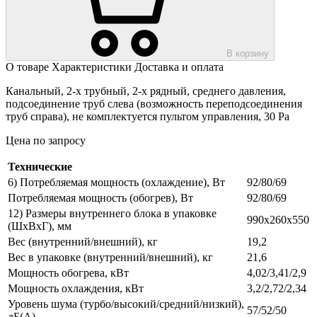
В корзину
О товаре
Характеристики
Доставка и оплата
Канальный, 2-х трубный, 2-х рядный, среднего давления,
подсоединение труб слева (возможность переподсоединения
труб справа), не комплектуется пультом управления, 30 Pa
Цена по запросу
Технические
6) Потребляемая мощность (охлаждение), Вт
92/80/69
Потребляемая мощность (обогрев), Вт
92/80/69
12) Размеры внутреннего блока в упаковке
990х260х550
(ШхВхГ), мм
Вес (внутренний/внешний), кг
19,2
Вес в упаковке (внутренний/внешний), кг
21,6
Мощность обогрева, кВт
4,02/3,41/2,9
Мощность охлаждения, кВт
3,2/2,72/2,34
Уровень шума (турбо/высокий/средний/низкий),
57/52/50
дБ(А)