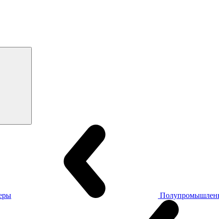
еры
Полупромышлен