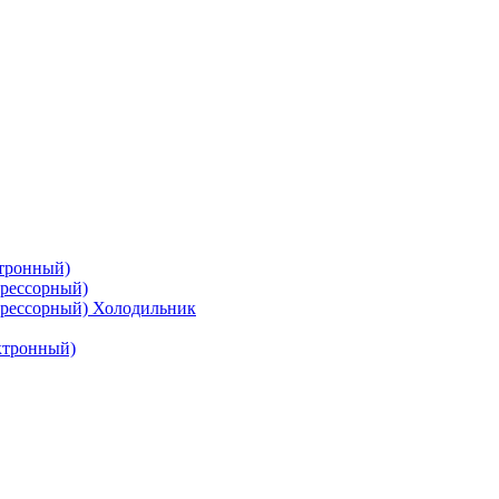
тронный)
рессорный)
рессорный) Холодильник
ктронный)