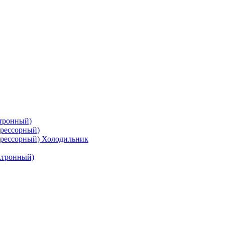
тронный)
рессорный)
рессорный) Холодильник
ктронный)