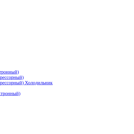
тронный)
рессорный)
рессорный) Холодильник
ктронный)