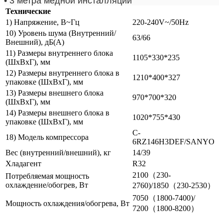
• 3 метра медной инсталляции
Технические
1) Напряжение, В~Гц
220-240V~/50Hz
10) Уровень шума (Внутренний/
63/66
Внешний), дБ(А)
11) Размеры внутреннего блока
1105*330*235
(ШхВхГ), мм
12) Размеры внутреннего блока в
1210*400*327
упаковке (ШхВхГ), мм
13) Размеры внешнего блока
970*700*320
(ШхВхГ), мм
14) Размеры внешнего блока в
1020*755*430
упаковке (ШхВхГ), мм
C-
18) Модель компрессора
6RZ146H3DEF/SANYO
Вес (внутренний/внешний), кг
14/39
Хладагент
R32
2100（230-
Потребляемая мощность
охлаждение/обогрев, Вт
2760)/1850（230-2530）
7050（1800-7400)/
Мощность охлаждения/обогрева, Вт
7200（1800-8200）