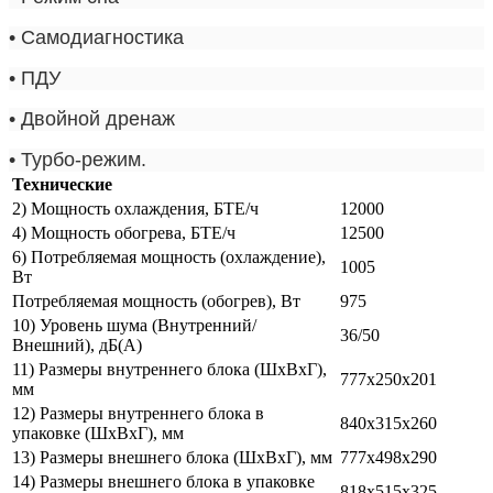
•
Самодиагностика
•
ПДУ
•
Двойной дренаж
•
Турбо-режим.
Технические
2) Мощность охлаждения, БТЕ/ч
12000
4) Мощность обогрева, БТЕ/ч
12500
6) Потребляемая мощность (охлаждение),
1005
Вт
Потребляемая мощность (обогрев), Вт
975
10) Уровень шума (Внутренний/
36/50
Внешний), дБ(А)
11) Размеры внутреннего блока (ШхВхГ),
777х250х201
мм
12) Размеры внутреннего блока в
840х315х260
упаковке (ШхВхГ), мм
13) Размеры внешнего блока (ШхВхГ), мм
777х498х290
14) Размеры внешнего блока в упаковке
818х515х325