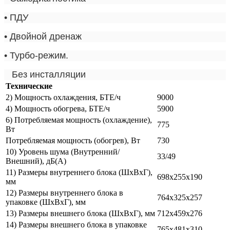
•
ПДУ
•
Двойной дренаж
•
Турбо-режим.
Без инсталляции
Технические
2) Мощность охлаждения, БТЕ/ч
9000
4) Мощность обогрева, БТЕ/ч
5900
6) Потребляемая мощность (охлаждение),
775
Вт
Потребляемая мощность (обогрев), Вт
730
10) Уровень шума (Внутренний/
33/49
Внешний), дБ(А)
11) Размеры внутреннего блока (ШхВхГ),
698х255х190
мм
12) Размеры внутреннего блока в
764х325х257
упаковке (ШхВхГ), мм
13) Размеры внешнего блока (ШхВхГ), мм
712х459х276
14) Размеры внешнего блока в упаковке
765х481х310