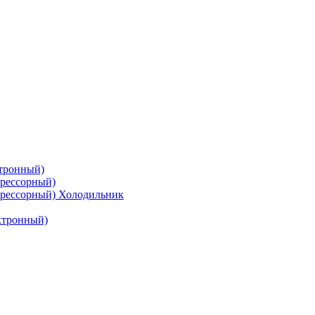
тронный)
рессорный)
рессорный) Холодильник
ктронный)