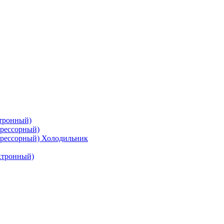
тронный)
рессорный)
рессорный) Холодильник
ктронный)