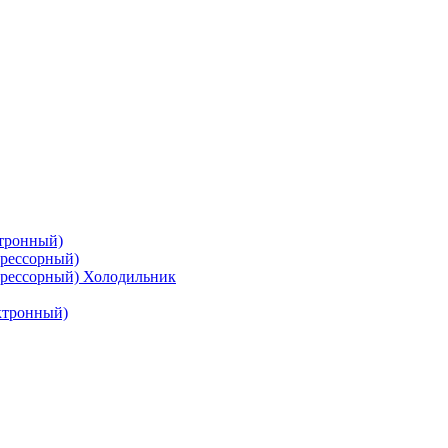
тронный)
рессорный)
рессорный) Холодильник
ктронный)