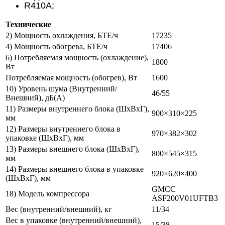
R410A;
Технические
2) Мощность охлаждения, БТЕ/ч
17235
4) Мощность обогрева, БТЕ/ч
17406
6) Потребляемая мощность (охлаждение),
1800
Вт
Потребляемая мощность (обогрев), Вт
1600
10) Уровень шума (Внутренний/
46/55
Внешний), дБ(А)
11) Размеры внутреннего блока (ШхВхГ),
900×310×225
мм
12) Размеры внутреннего блока в
970×382×302
упаковке (ШхВхГ), мм
13) Размеры внешнего блока (ШхВхГ),
800×545×315
мм
14) Размеры внешнего блока в упаковке
920×620×400
(ШхВхГ), мм
GMCC
18) Модель компрессора
ASF200V01UFTB3
Вес (внутренний/внешний), кг
11/34
Вес в упаковке (внутренний/внешний),
15/38