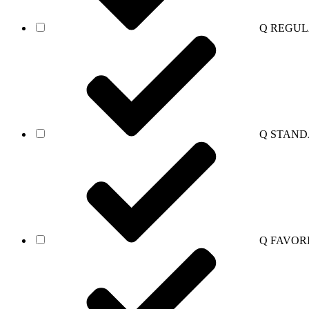
Q REGU
Q STAN
Q FAVOR