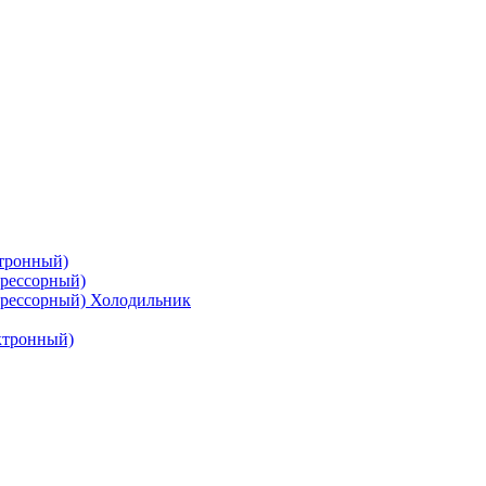
тронный)
рессорный)
рессорный) Холодильник
ктронный)