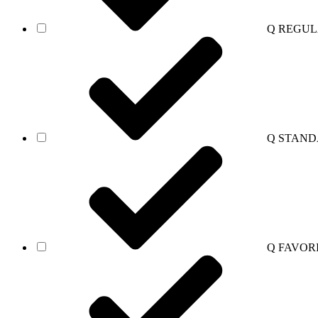
Q REGU
Q STAN
Q FAVOR