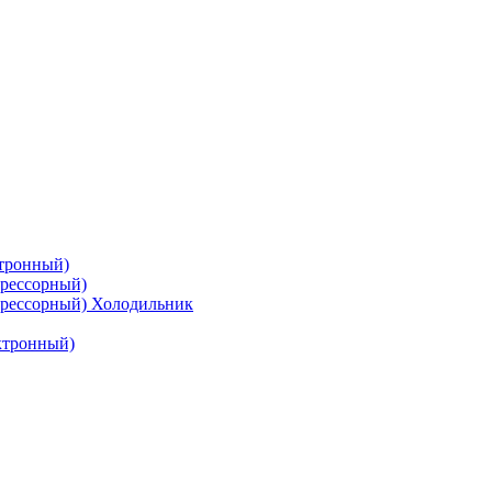
тронный)
рессорный)
рессорный) Холодильник
ктронный)